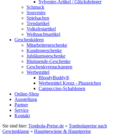
Sylvester-Artikel / Glücksbringer
Schmuck
Souvenirs
Spielsachen
Trendartikel
Volksfestartikel
Weihnachtsartikel
Geschenkideen
Mitarbeitergeschenke
Kundengeschenke
Jubiläumsgeschenke
Blutspende-Geschenke
Geschenkverpackungen
Werbemittel
BloodyBuddy®
Werbemittel Kreuz - Pluszeichen
Cappuccino-Schablonen
Online-Shop
Ausstellung
Partner
Service
Kontakt
Sie sind hier:
Tombola-Preise.de
»
Tombolapreise nach
Gewinnklasse
»
Hauptgewinne & Hauptpreise