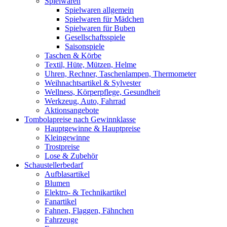
Spielwaren
Spielwaren allgemein
Spielwaren für Mädchen
Spielwaren für Buben
Gesellschaftsspiele
Saisonspiele
Taschen & Körbe
Textil, Hüte, Mützen, Helme
Uhren, Rechner, Taschenlampen, Thermometer
Weihnachtsartikel & Sylvester
Wellness, Körperpflege, Gesundheit
Werkzeug, Auto, Fahrrad
Aktionsangebote
Tombolapreise nach Gewinnklasse
Hauptgewinne & Hauptpreise
Kleingewinne
Trostpreise
Lose & Zubehör
Schaustellerbedarf
Aufblasartikel
Blumen
Elektro- & Technikartikel
Fanartikel
Fahnen, Flaggen, Fähnchen
Fahrzeuge