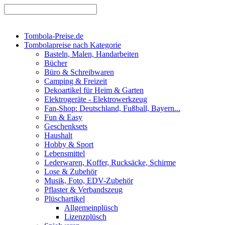
Tombola-Preise.de
Tombolapreise nach Kategorie
Basteln, Malen, Handarbeiten
Bücher
Büro & Schreibwaren
Camping & Freizeit
Dekoartikel für Heim & Garten
Elektrogeräte - Elektrowerkzeug
Fan-Shop: Deutschland, Fußball, Bayern...
Fun & Easy
Geschenksets
Haushalt
Hobby & Sport
Lebensmittel
Lederwaren, Koffer, Rucksäcke, Schirme
Lose & Zubehör
Musik, Foto, EDV-Zubehör
Pflaster & Verbandszeug
Plüschartikel
Allgemeinplüsch
Lizenzplüsch