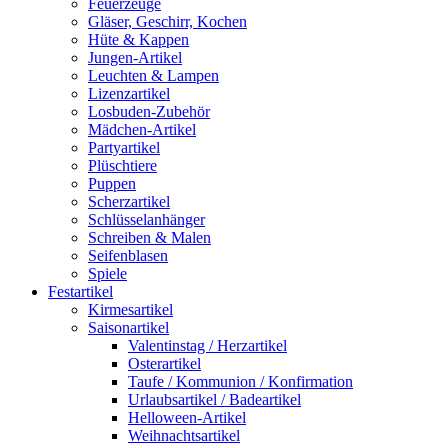
Feuerzeuge
Gläser, Geschirr, Kochen
Hüte & Kappen
Jungen-Artikel
Leuchten & Lampen
Lizenzartikel
Losbuden-Zubehör
Mädchen-Artikel
Partyartikel
Plüschtiere
Puppen
Scherzartikel
Schlüsselanhänger
Schreiben & Malen
Seifenblasen
Spiele
Festartikel
Kirmesartikel
Saisonartikel
Valentinstag / Herzartikel
Osterartikel
Taufe / Kommunion / Konfirmation
Urlaubsartikel / Badeartikel
Helloween-Artikel
Weihnachtsartikel