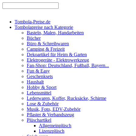
Tombola-Preise.de
Tombolapreise nach Kategorie
Basteln, Malen, Handarbeiten
Bücher
Büro & Schreibwaren
Camping & Freizeit
Dekoartikel für Heim & Garten
Elektrogeräte - Elektrowerkzeug
Fan-Shop: Deutschland, Fußball, Bayern...
Fun & Easy
Geschenksets
Haushalt
Hobby & Sport
Lebensmittel
Lederwaren, Koffer, Rucksäcke, Schirme
Lose & Zubehör
Musik, Foto, EDV-Zubehör
Pflaster & Verbandszeug
Plüschartikel
Allgemeinplüsch
Lizenzplüsch