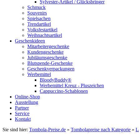
Sylvester-Artikel / Glücksbringer
Schmuck
Souvenirs
Spielsachen
Trendartikel
Volksfestartikel
Weihnachtsartikel
Geschenkideen
Mitarbeitergeschenke
Kundengeschenke
Jubiläumsgeschenke
Blutspende-Geschenke
Geschenkverpackungen
Werbemittel
BloodyBuddy®
Werbemittel Kreuz - Pluszeichen
Cappuccino-Schablonen
Online-Shop
Ausstellung
Partner
Service
Kontakt
Sie sind hier:
Tombola-Preise.de
»
Tombolapreise nach Kategorie
»
L