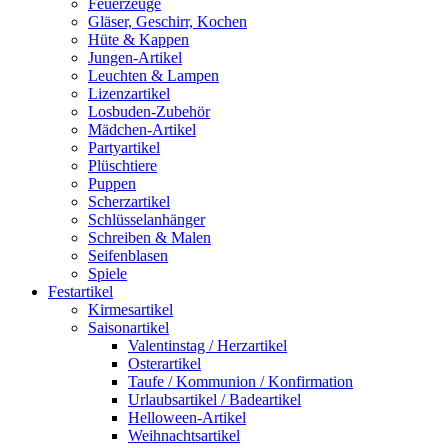
Feuerzeuge
Gläser, Geschirr, Kochen
Hüte & Kappen
Jungen-Artikel
Leuchten & Lampen
Lizenzartikel
Losbuden-Zubehör
Mädchen-Artikel
Partyartikel
Plüschtiere
Puppen
Scherzartikel
Schlüsselanhänger
Schreiben & Malen
Seifenblasen
Spiele
Festartikel
Kirmesartikel
Saisonartikel
Valentinstag / Herzartikel
Osterartikel
Taufe / Kommunion / Konfirmation
Urlaubsartikel / Badeartikel
Helloween-Artikel
Weihnachtsartikel