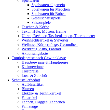
Spielwaren
Spielwaren allgemein
Spielwaren für Mädchen
Spielwaren für Buben
Gesellschaftsspiele
Saisonspiele
Taschen & Körbe
Textil, Hüte, Mützen, Helme
Uhren, Rechner, Taschenlampen, Thermometer
Weihnachtsartikel & Sylvester
Wellness, Körperpflege, Gesundheit
Werkzeug, Auto, Fahrrad
Aktionsangebote
Tombolapreise nach Gewinnklasse
Hauptgewinne & Hauptpreise
Kleingewinne
Trostpreise
Lose & Zubehör
Schaustellerbedarf
Aufblasartikel
Blumen
Elektro- & Technikartikel
Fanartikel
Fahnen, Flaggen, Fähnchen
Fahrzeuge