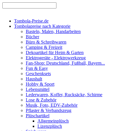
Tombola-Preise.de
Tombolapreise nach Kategorie
Basteln, Malen, Handarbeiten
Bücher
Büro & Schreibwaren
Camping & Freizeit
Dekoartikel für Heim & Garten
Elektrogeräte - Elektrowerkzeug
Fan-Shop: Deutschland, Fußball, Bayern...
Fun & Easy
Geschenksets
Haushalt
Hobby & Sport
Lebensmittel
Lederwaren, Koffer, Rucksäcke, Schirme
Lose & Zubehör
Musik, Foto, EDV-Zubehör
Pflaster & Verbandszeug
Plüschartikel
Allgemeinplüsch
Lizenzplüsch