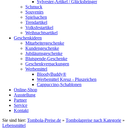
Sylvester-Artikel / Glücksbringer
Schmuck
Souvenirs
Spielsachen
Trendartikel
Volksfestartikel
Weihnachtsartikel
Geschenkideen
Mitarbeitergeschenke
Kundengeschenke
Jubiläumsgeschenke
Blutspende-Geschenke
Geschenkverpackungen
Werbemittel
BloodyBuddy®
Werbemittel Kreuz - Pluszeichen
Cappuccino-Schablonen
Online-Shop
Ausstellung
Partner
Service
Kontakt
Sie sind hier:
Tombola-Preise.de
»
Tombolapreise nach Kategorie
»
Lebensmittel