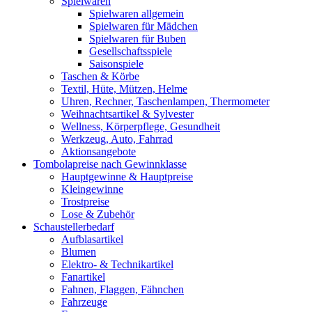
Spielwaren
Spielwaren allgemein
Spielwaren für Mädchen
Spielwaren für Buben
Gesellschaftsspiele
Saisonspiele
Taschen & Körbe
Textil, Hüte, Mützen, Helme
Uhren, Rechner, Taschenlampen, Thermometer
Weihnachtsartikel & Sylvester
Wellness, Körperpflege, Gesundheit
Werkzeug, Auto, Fahrrad
Aktionsangebote
Tombolapreise nach Gewinnklasse
Hauptgewinne & Hauptpreise
Kleingewinne
Trostpreise
Lose & Zubehör
Schaustellerbedarf
Aufblasartikel
Blumen
Elektro- & Technikartikel
Fanartikel
Fahnen, Flaggen, Fähnchen
Fahrzeuge