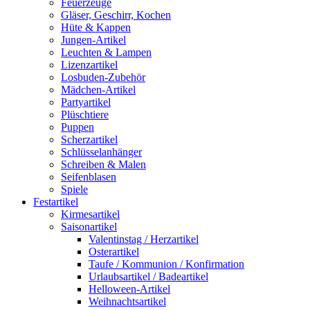
Feuerzeuge
Gläser, Geschirr, Kochen
Hüte & Kappen
Jungen-Artikel
Leuchten & Lampen
Lizenzartikel
Losbuden-Zubehör
Mädchen-Artikel
Partyartikel
Plüschtiere
Puppen
Scherzartikel
Schlüsselanhänger
Schreiben & Malen
Seifenblasen
Spiele
Festartikel
Kirmesartikel
Saisonartikel
Valentinstag / Herzartikel
Osterartikel
Taufe / Kommunion / Konfirmation
Urlaubsartikel / Badeartikel
Helloween-Artikel
Weihnachtsartikel