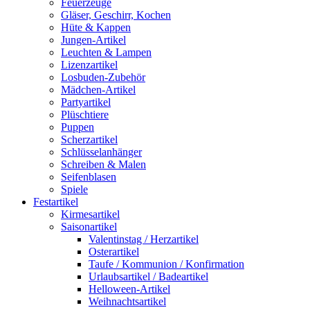
Feuerzeuge
Gläser, Geschirr, Kochen
Hüte & Kappen
Jungen-Artikel
Leuchten & Lampen
Lizenzartikel
Losbuden-Zubehör
Mädchen-Artikel
Partyartikel
Plüschtiere
Puppen
Scherzartikel
Schlüsselanhänger
Schreiben & Malen
Seifenblasen
Spiele
Festartikel
Kirmesartikel
Saisonartikel
Valentinstag / Herzartikel
Osterartikel
Taufe / Kommunion / Konfirmation
Urlaubsartikel / Badeartikel
Helloween-Artikel
Weihnachtsartikel