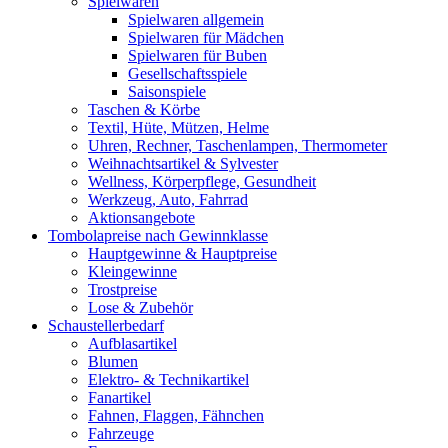
Spielwaren
Spielwaren allgemein
Spielwaren für Mädchen
Spielwaren für Buben
Gesellschaftsspiele
Saisonspiele
Taschen & Körbe
Textil, Hüte, Mützen, Helme
Uhren, Rechner, Taschenlampen, Thermometer
Weihnachtsartikel & Sylvester
Wellness, Körperpflege, Gesundheit
Werkzeug, Auto, Fahrrad
Aktionsangebote
Tombolapreise nach Gewinnklasse
Hauptgewinne & Hauptpreise
Kleingewinne
Trostpreise
Lose & Zubehör
Schaustellerbedarf
Aufblasartikel
Blumen
Elektro- & Technikartikel
Fanartikel
Fahnen, Flaggen, Fähnchen
Fahrzeuge