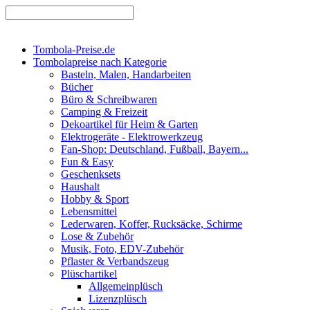
Tombola-Preise.de
Tombolapreise nach Kategorie
Basteln, Malen, Handarbeiten
Bücher
Büro & Schreibwaren
Camping & Freizeit
Dekoartikel für Heim & Garten
Elektrogeräte - Elektrowerkzeug
Fan-Shop: Deutschland, Fußball, Bayern...
Fun & Easy
Geschenksets
Haushalt
Hobby & Sport
Lebensmittel
Lederwaren, Koffer, Rucksäcke, Schirme
Lose & Zubehör
Musik, Foto, EDV-Zubehör
Pflaster & Verbandszeug
Plüschartikel
Allgemeinplüsch
Lizenzplüsch