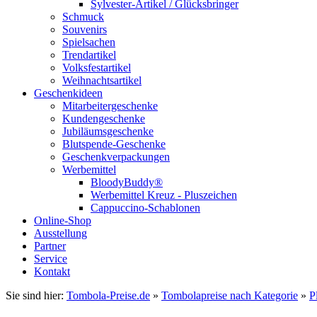
Sylvester-Artikel / Glücksbringer
Schmuck
Souvenirs
Spielsachen
Trendartikel
Volksfestartikel
Weihnachtsartikel
Geschenkideen
Mitarbeitergeschenke
Kundengeschenke
Jubiläumsgeschenke
Blutspende-Geschenke
Geschenkverpackungen
Werbemittel
BloodyBuddy®
Werbemittel Kreuz - Pluszeichen
Cappuccino-Schablonen
Online-Shop
Ausstellung
Partner
Service
Kontakt
Sie sind hier:
Tombola-Preise.de
»
Tombolapreise nach Kategorie
»
P